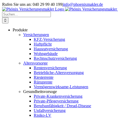
Skip
Rufen Sie uns an: 040 29 99 40 199
|
info@phoenixmakler.de
to
content
Suche
nach:
Produkte
Versicherungen
KFZ-Versicherung
Haftpflicht
Hausratversicherung
Wohngebäude
Rechtsschutzversicherung
Altersvorsorge
Rentenversicherung
Betriebliche-Altersversorgung
Riesterrente
Rüruprente
Vermögenswirksame-Leistungen
Gesundheitsvorsoge
Private-Krankenversicherung
Private-Pflegeversicherung
Berufsunfähigkeit / Dread-Disease
Unfallversicherung
Risiko-LV