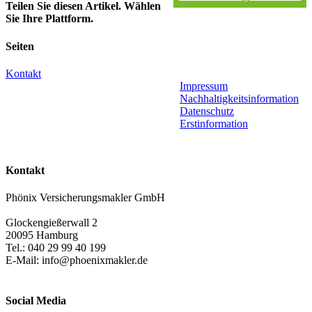
Teilen Sie diesen Artikel. Wählen
Sie Ihre Plattform.
Facebook
X
LinkedIn
WhatsApp
Xing
E-
Seiten
Mail
Kontakt
Impressum
Nachhaltigkeitsinformation
Datenschutz
Erstinformation
Kontakt
Phönix Versicherungsmakler GmbH
Glockengießerwall 2
20095 Hamburg
Tel.: 040 29 99 40 199
E-Mail: info@phoenixmakler.de
Social Media