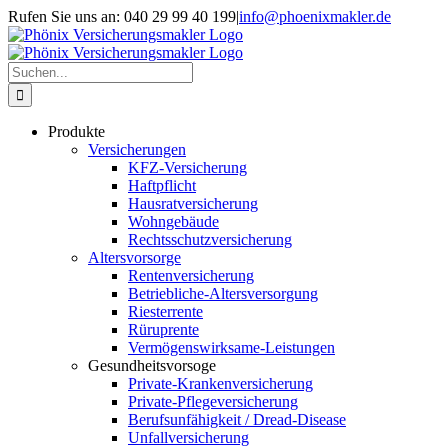
Skip
Rufen Sie uns an: 040 29 99 40 199
|
info@phoenixmakler.de
to
content
Suche
nach:
Produkte
Versicherungen
KFZ-Versicherung
Haftpflicht
Hausratversicherung
Wohngebäude
Rechtsschutzversicherung
Altersvorsorge
Rentenversicherung
Betriebliche-Altersversorgung
Riesterrente
Rüruprente
Vermögenswirksame-Leistungen
Gesundheitsvorsoge
Private-Krankenversicherung
Private-Pflegeversicherung
Berufsunfähigkeit / Dread-Disease
Unfallversicherung