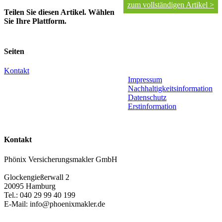
zum vollständigen Artikel >
Teilen Sie diesen Artikel. Wählen
Sie Ihre Plattform.
Facebook
X
LinkedIn
WhatsApp
Xing
E-
Mail
Seiten
Kontakt
Impressum
Nachhaltigkeitsinformation
Datenschutz
Erstinformation
Kontakt
Phönix Versicherungsmakler GmbH
Glockengießerwall 2
20095 Hamburg
Tel.: 040 29 99 40 199
E-Mail: info@phoenixmakler.de