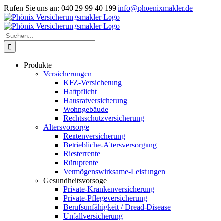
Skip
Rufen Sie uns an: 040 29 99 40 199
|
info@phoenixmakler.de
to
content
Suche
nach:
Produkte
Versicherungen
KFZ-Versicherung
Haftpflicht
Hausratversicherung
Wohngebäude
Rechtsschutzversicherung
Altersvorsorge
Rentenversicherung
Betriebliche-Altersversorgung
Riesterrente
Rüruprente
Vermögenswirksame-Leistungen
Gesundheitsvorsoge
Private-Krankenversicherung
Private-Pflegeversicherung
Berufsunfähigkeit / Dread-Disease
Unfallversicherung