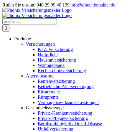
Skip
Rufen Sie uns an: 040 29 99 40 199
|
info@phoenixmakler.de
to
content
Suche
nach:
Produkte
Versicherungen
KFZ-Versicherung
Haftpflicht
Hausratversicherung
Wohngebäude
Rechtsschutzversicherung
Altersvorsorge
Rentenversicherung
Betriebliche-Altersversorgung
Riesterrente
Rüruprente
Vermögenswirksame-Leistungen
Gesundheitsvorsoge
Private-Krankenversicherung
Private-Pflegeversicherung
Berufsunfähigkeit / Dread-Disease
Unfallversicherung