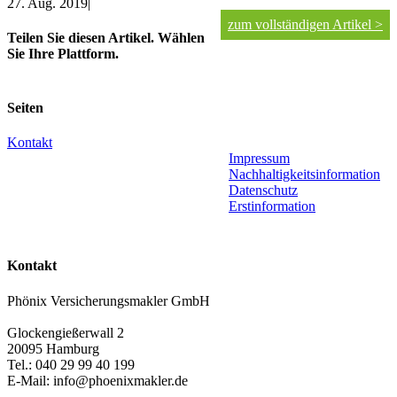
27. Aug. 2019
|
zum vollständigen Artikel >
Teilen Sie diesen Artikel. Wählen
Sie Ihre Plattform.
Facebook
X
LinkedIn
WhatsApp
Xing
E-
Mail
Seiten
Kontakt
Impressum
Nachhaltigkeitsinformation
Datenschutz
Erstinformation
Kontakt
Phönix Versicherungsmakler GmbH
Glockengießerwall 2
20095 Hamburg
Tel.: 040 29 99 40 199
E-Mail: info@phoenixmakler.de