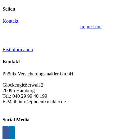
Facebook
X
LinkedIn
WhatsApp
Xing
E-
Seiten
Mail
Kontakt
Impressum
Erstinformation
Kontakt
Phönix Versicherungsmakler GmbH
Glockengießerwall 2
20095 Hamburg
Tel.: 040 29 99 40 199
E-Mail: info@phoenixmakler.de
Social Media