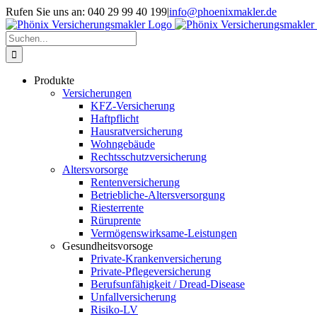
Skip
Rufen Sie uns an: 040 29 99 40 199
|
info@phoenixmakler.de
to
content
Suche
nach:
Produkte
Versicherungen
KFZ-Versicherung
Haftpflicht
Hausratversicherung
Wohngebäude
Rechtsschutzversicherung
Altersvorsorge
Rentenversicherung
Betriebliche-Altersversorgung
Riesterrente
Rüruprente
Vermögenswirksame-Leistungen
Gesundheitsvorsoge
Private-Krankenversicherung
Private-Pflegeversicherung
Berufsunfähigkeit / Dread-Disease
Unfallversicherung
Risiko-LV