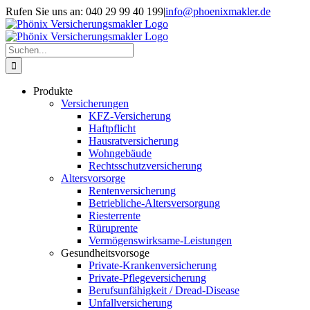
Skip
Rufen Sie uns an: 040 29 99 40 199
|
info@phoenixmakler.de
to
content
Suche
nach:
Produkte
Versicherungen
KFZ-Versicherung
Haftpflicht
Hausratversicherung
Wohngebäude
Rechtsschutzversicherung
Altersvorsorge
Rentenversicherung
Betriebliche-Altersversorgung
Riesterrente
Rüruprente
Vermögenswirksame-Leistungen
Gesundheitsvorsoge
Private-Krankenversicherung
Private-Pflegeversicherung
Berufsunfähigkeit / Dread-Disease
Unfallversicherung