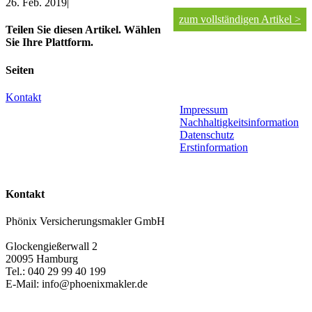
26. Feb. 2019
|
zum vollständigen Artikel >
Teilen Sie diesen Artikel. Wählen
Sie Ihre Plattform.
Facebook
X
LinkedIn
WhatsApp
Xing
E-
Seiten
Mail
Kontakt
Impressum
Nachhaltigkeitsinformation
Datenschutz
Erstinformation
Kontakt
Phönix Versicherungsmakler GmbH
Glockengießerwall 2
20095 Hamburg
Tel.: 040 29 99 40 199
E-Mail: info@phoenixmakler.de