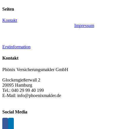
Facebook
X
LinkedIn
WhatsApp
Xing
E-
Mail
Seiten
Kontakt
Impressum
Erstinformation
Kontakt
Phönix Versicherungsmakler GmbH
Glockengießerwall 2
20095 Hamburg
Tel.: 040 29 99 40 199
E-Mail: info@phoenixmakler.de
Social Media