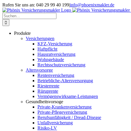
Skip
Rufen Sie uns an: 040 29 99 40 199
|
info@phoenixmakler.de
to
content
Suche
nach:
Produkte
Versicherungen
KFZ-Versicherung
Haftpflicht
Hausratversicherung
Wohngebäude
Rechtsschutzversicherung
Altersvorsorge
Rentenversicherung
Betriebliche-Altersversorgung
Riesterrente
Rüruprente
Vermögenswirksame-Leistungen
Gesundheitsvorsoge
Private-Krankenversicherung
Private-Pflegeversicherung
Berufsunfähigkeit / Dread-Disease
Unfallversicherung
Risiko-LV